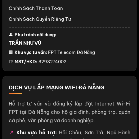
Chính Sách Thanh Toán
Chính Sách Quyền Riêng Tư
👤
Phụ trách nội dung:
TRẦN NHƯ VŨ
🏢
Khu vực tư vấn:
FPT Telecom Đà Nẵng
📑
MST/HKD:
8293274002
DỊCH VỤ LẮP MẠNG WIFI ĐÀ NẴNG
Hỗ trợ tư vấn và đăng ký lắp đặt Internet Wi-Fi
FPT tại Đà Nẵng cho hộ gia đình, phòng trọ, quán
cà phê, văn phòng và doanh nghiệp.
📍
Khu vực hỗ trợ:
Hải Châu, Sơn Trà, Ngũ Hành