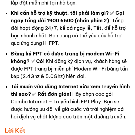
lắp đặt miễn phí tại nhà bạn.
Khi cần hỗ trợ kỹ thuật, tôi phải làm gì?
✅
Gọi
ngay tổng đài 1900 6600 (nhấn phím 2)
. Tổng
đài hoạt động 24/7, kể cả ngày lễ, Tết, để hỗ trợ
bạn nhanh nhất. Bạn cũng có thể yêu cầu hỗ trợ
qua ứng dụng Hi FPT.
Đăng ký FPT có được trang bị modem Wi-Fi
không?
✅
Có!
Khi đăng ký dịch vụ, khách hàng sẽ
được FPT trang bị miễn phí Modem Wi-Fi băng tần
kép (2.4Ghz & 5.0Ghz) hiện đại.
Tôi muốn vừa dùng Internet vừa xem Truyền hình
thì sao?
✅
Rất đơn giản!
Hãy chọn các gói
Combo Internet – Truyền hình FPT Play. Bạn sẽ
được hưởng ưu đãi về giá cước và trải nghiệm cả
hai dịch vụ chất lượng cao trên một đường truyền.
Lời Kết