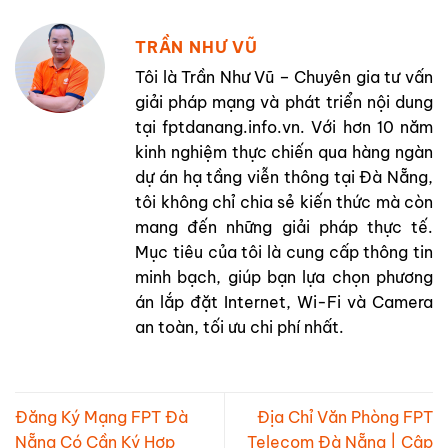
TRẦN NHƯ VŨ
Tôi là Trần Như Vũ – Chuyên gia tư vấn
giải pháp mạng và phát triển nội dung
tại fptdanang.info.vn. Với hơn 10 năm
kinh nghiệm thực chiến qua hàng ngàn
dự án hạ tầng viễn thông tại Đà Nẵng,
tôi không chỉ chia sẻ kiến thức mà còn
mang đến những giải pháp thực tế.
Mục tiêu của tôi là cung cấp thông tin
minh bạch, giúp bạn lựa chọn phương
án lắp đặt Internet, Wi-Fi và Camera
an toàn, tối ưu chi phí nhất.
Đăng Ký Mạng FPT Đà
Địa Chỉ Văn Phòng FPT
Nẵng Có Cần Ký Hợp
Telecom Đà Nẵng | Cập