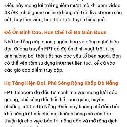
Điều này mang lại trải nghiệm mượt mà khi xem video
4K/8K, chơi game online không độ trễ, livestream sắc
nét, hay làm việc, học tập trực tuyến hiệu quả.
Độ Ổn Định Cao, Hạn Chế Tối Đa Gián Đoạn
Nhờ hạ tầng cáp quang ngầm hóa và công nghệ hiện
đại, đường truyền FPT có độ ổn định vượt trội, ít bị
ảnh hưởng bởi thời tiết hay các yếu tố bên ngoài. Bạn
có thể yên tâm sử dụng internet liên tục, kể cả vào
các giờ cao điểm truy cập.
Hạ Tầng Hiện Đại, Phủ Sóng Rộng Khắp Đà Nẵng
FPT Telecom đã đầu tư mạnh mẽ vào mạng lưới cáp
quang, phủ sóng đến hầu hết các quận, huyện,
phường, xã tại Đà Nẵng. Điều này không chỉ đảm bảo
khả năng kết nối cho mọi khách hàng mà còn tạo
thuận lợi cho việc bảo trì, nâng cấp và mở rộng dịch