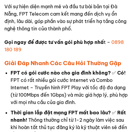
Với sự hiện diện mạnh mẽ và đầu tư bài bản tại Đà
Nẵng, FPT Telecom cam kết mang đến dịch vụ ổn
định, lâu dài, góp phần vào sự phát triển hạ tầng công
nghệ thông tin của thành phố.
Gọi ngay để được tư vấn gói phù hợp nhấ
t –
0898
180 189
Giải Đáp Nhanh Các Câu Hỏi Thường Gặp
FPT có gói cước nào cho gia đình không?
✅
Có!
FPT có rất nhiều gói cước Internet và Combo
Internet – Truyền hình FPT Play với tốc độ đa dạng
(từ 100Mbps đến 1Gbps) và mức giá hợp lý, phù hợp
với mọi nhu cầu của gia đình.
Thời gian lắp đặt mạng FPT mất bao lâu?
✅
Rất
nhanh!
Thông thường chỉ từ 1-2 ngày làm việc sau
khi hoàn tất thủ tục đăng ký là kỹ thuật viên sẽ đến