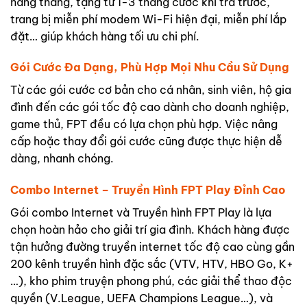
hàng tháng, tặng từ 1-3 tháng cước khi trả trước,
trang bị miễn phí modem Wi-Fi hiện đại, miễn phí lắp
đặt… giúp khách hàng tối ưu chi phí.
Gói Cước Đa Dạng, Phù Hợp Mọi Nhu Cầu Sử Dụng
Từ các gói cước cơ bản cho cá nhân, sinh viên, hộ gia
đình đến các gói tốc độ cao dành cho doanh nghiệp,
game thủ, FPT đều có lựa chọn phù hợp. Việc nâng
cấp hoặc thay đổi gói cước cũng được thực hiện dễ
dàng, nhanh chóng.
Combo Internet – Truyền Hình FPT Play Đỉnh Cao
Gói combo Internet và Truyền hình FPT Play là lựa
chọn hoàn hảo cho giải trí gia đình. Khách hàng được
tận hưởng đường truyền internet tốc độ cao cùng gần
200 kênh truyền hình đặc sắc (VTV, HTV, HBO Go, K+
…), kho phim truyện phong phú, các giải thể thao độc
quyền (V.League, UEFA Champions League…), và