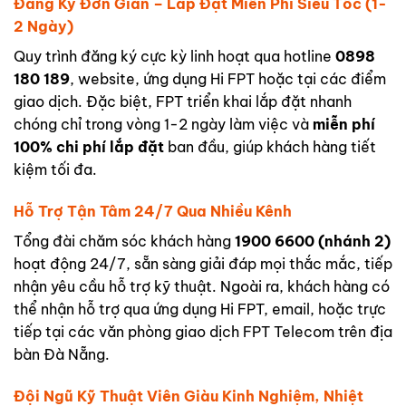
Đăng Ký Đơn Giản – Lắp Đặt Miễn Phí Siêu Tốc (1-
2 Ngày)
Quy trình đăng ký cực kỳ linh hoạt qua hotline
0898
180 189
, website, ứng dụng Hi FPT hoặc tại các điểm
giao dịch. Đặc biệt, FPT triển khai lắp đặt nhanh
chóng chỉ trong vòng 1-2 ngày làm việc và
miễn phí
100% chi phí lắp đặt
ban đầu, giúp khách hàng tiết
kiệm tối đa.
Hỗ Trợ Tận Tâm 24/7 Qua Nhiều Kênh
Tổng đài chăm sóc khách hàng
1900 6600 (nhánh 2)
hoạt động 24/7, sẵn sàng giải đáp mọi thắc mắc, tiếp
nhận yêu cầu hỗ trợ kỹ thuật. Ngoài ra, khách hàng có
thể nhận hỗ trợ qua ứng dụng Hi FPT, email, hoặc trực
tiếp tại các văn phòng giao dịch FPT Telecom trên địa
bàn Đà Nẵng.
Đội Ngũ Kỹ Thuật Viên Giàu Kinh Nghiệm, Nhiệt