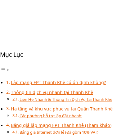
Mục Lục
Lắp mạng FPT Thanh Khê có ổn định không?
Thông tin dịch vụ nhanh tại Thanh Khê
Liên Hệ Nhanh & Thông Tin Dịch Vụ Tại Thanh Khê
Hạ tầng và khu vực phục vụ tại Quận Thanh Khê
Các phường hỗ trợ lắp đặt nhanh:
Bảng giá lắp mạng FPT Thanh Khê (Tham khảo)
Bảng giá Internet đơn lẻ (Đã gồm 10% VAT)