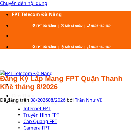
Chuyển đến nội dung
FPT Telecom Đà Nẵng
FPT Đà Nẵng
|
Mở cả ngày
|
0898 180 189
FPT Đà Nẵng
|
Mở cả ngày
|
0898 180 189
Đăng Ký Lắp Mạng FPT Quận Thanh
Khê tháng 8/2026
Giới Thiệu
Đã đăng trên
08/2026
08/2026
bởi
Trần Như Vũ
Gói Cước & Dịch Vụ
Internet FPT
Truyền Hình FPT
Cáp Quang FPT
Camera FPT