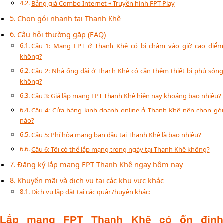
Bảng giá Combo Internet + Truyền hình FPT Play
Chọn gói nhanh tại Thanh Khê
Câu hỏi thường gặp (FAQ)
Câu 1: Mạng FPT ở Thanh Khê có bị chậm vào giờ cao điểm
không?
Câu 2: Nhà ống dài ở Thanh Khê có cần thêm thiết bị phủ sóng
không?
Câu 3: Giá lắp mạng FPT Thanh Khê hiện nay khoảng bao nhiêu?
Câu 4: Cửa hàng kinh doanh online ở Thanh Khê nên chọn gói
nào?
Câu 5: Phí hòa mạng ban đầu tại Thanh Khê là bao nhiêu?
Câu 6: Tôi có thể lắp mạng trong ngày tại Thanh Khê không?
Đăng ký lắp mạng FPT Thanh Khê ngay hôm nay
Khuyến mãi và dịch vụ tại các khu vực khác
Dịch vụ lắp đặt tại các quận/huyện khác:
Lắp mạng FPT Thanh Khê có ổn định