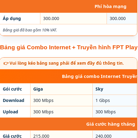
Phí hòa mạng
Áp dụng
300.000
300.000
Bảng giá đã bao gồm 10% VAT.
Bảng giá Combo Internet + Truyền hình FPT Play
👉 Vui lòng kéo bảng sang phải để xem đầy đủ thông tin.
Bảng giá combo Internet Truyền
Gói cước
Giga
Sky
Download
300 Mbps
1 Gbps
Upload
300 Mbps
300 Mbps
Giá cước hàng tháng
Giá cước
215.000
240.000