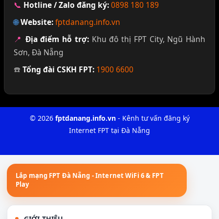
📞
Hotline / Zalo đăng ký:
0898 180 189
🌐
Website:
fptdanang.info.vn
📍
Địa điểm hỗ trợ:
Khu đô thị FPT City, Ngũ Hành
Sơn, Đà Nẵng
☎️
Tổng đài CSKH FPT:
1900 6600
© 2026
fptdanang.info.vn
- Kênh tư vấn đăng ký
Internet FPT tại Đà Nẵng
GIỚI THIỆU