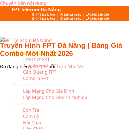
Chuyển đến nội dung
FPT Telecom Đà Nẵng
FPT Đà Nẵng
|
Mở cả ngày
|
0898 180 189
FPT Đà Nẵng
|
Mở cả ngày
|
0898 180 189
Truyền Hình FPT Đà Nẵng | Bảng Giá
Giới Thiệu
Combo Mới Nhất 2026
Gói Cước & Dịch Vụ
Internet FPT
Truyền Hình FPT
Đã đăng trên
08/2026
bởi
Trần Như Vũ
Cáp Quang FPT
Camera FPT
Khuyến Mãi FPT
Lắp Mạng Cho Gia Đình
Lắp Mạng Cho Doanh Nghiệp
Lắp Mạng FPT
Sơn Trà
Cẩm Lệ
Hải Châu