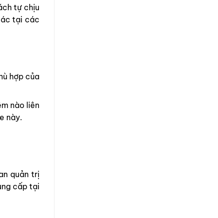
ách tự chịu
xác tại các
phù hợp của
ệm nào liên
te này.
an quản trị
ung cấp tại