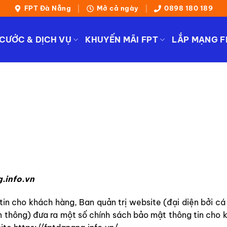
FPT Đà Nẵng
Mở cả ngày
0898 180 189
|
|
 CƯỚC & DỊCH VỤ
KHUYẾN MÃI FPT
LẮP MẠNG F
.info.vn
n cho khách hàng, Ban quản trị website (đại diện bởi c
ễn thông) đưa ra một số chính sách bảo mật thông tin cho