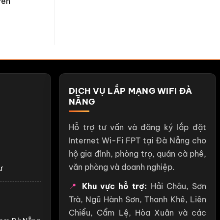
rên
DỊCH VỤ LẮP MẠNG WIFI ĐÀ
NẴNG
Hỗ trợ tư vấn và đăng ký lắp đặt
Internet Wi-Fi FPT tại Đà Nẵng cho
hộ gia đình, phòng trọ, quán cà phê,
văn phòng và doanh nghiệp.
ư
📍
Khu vực hỗ trợ:
Hải Châu, Sơn
Trà, Ngũ Hành Sơn, Thanh Khê, Liên
Chiểu, Cẩm Lệ, Hòa Xuân và các