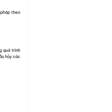
p pháp theo
g quá trình
ầu hủy các