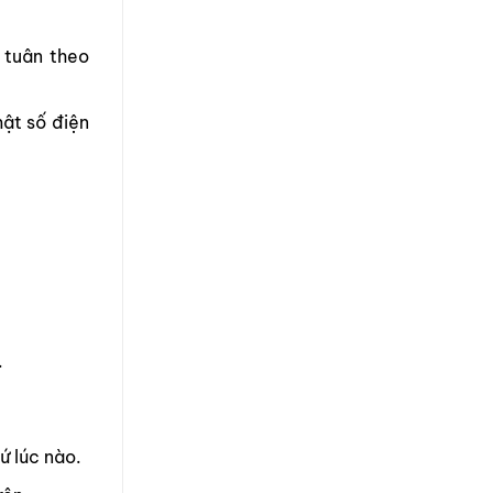
 tuân theo
mật số điện
.
ứ lúc nào.