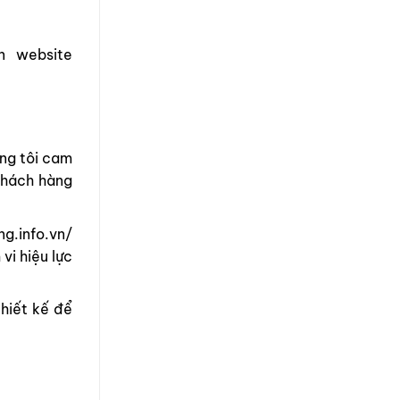
n website
úng tôi cam
khách hàng
ng.info.vn/
vi hiệu lực
hiết kế để