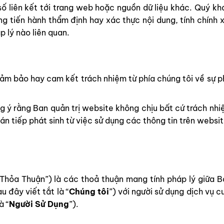
 liên kết tới trang web hoặc nguồn dữ liệu khác. Quý kh
ng tiến hành thẩm định hay xác thực nội dung, tính chính 
p lý nào liên quan.
 đảm bảo hay cam kết trách nhiệm từ phía chúng tôi về sự 
 ý rằng Ban quản trị website không chịu bất cứ trách nhi
ián tiếp phát sinh từ việc sử dụng các thông tin trên websi
Thỏa Thuận”) là các thoả thuận mang tính pháp lý giữa B
au đây viết tắt là “
Chúng tôi
”) với người sử dụng dịch vụ c
à “
Người Sử Dụng
”).