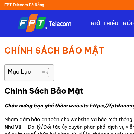
Chuyển
FPT Telecom Đà Nẵng
đến
nội
GIỚI THIỆU
GÓI
dung
CHÍNH SÁCH BẢO MẬT
Mục Lục
Chính Sách Bảo Mật
Chào mừng bạn ghé thăm website
https://fptdanang
Nhằm đảm bảo an toàn cho website và bảo mật thông ti
Như Vũ
– Đại lý/Đối tác ủy quyền phân phối dịch vụ vi