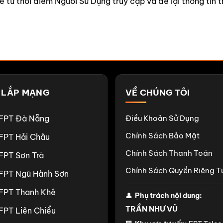
 từ thời điểm Người Sử Dụng truy cập và để lại thông tin t
 LẮP MẠNG
VỀ CHÚNG TÔI
FPT Đà Nẵng
Điều Khoản Sử Dụng
Chính Sách Bảo Mật
FPT Hải Châu
Chính Sách Thanh Toán
FPT Sơn Trà
Chính Sách Quyền Riêng T
FPT Ngũ Hành Sơn
FPT Thanh Khê
👤
Phụ trách nội dung:
TRẦN NHƯ VŨ
FPT Liên Chiểu