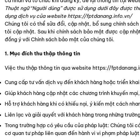
cá nhân và tổ chức khi đăng ký, để lại thông tin tại web
Thuật ngữ “Người dùng” được sử dụng dưới đây được tha
dụng dịch vụ của website https://fptdanang.info.vn/
Chúng tôi có thể sửa đổi, cập nhật, bổ sung chính sách
tôi cập nhật. Sau khi chính sách bảo mật được cập nhật
đồng ý với Chính sách bảo mật của chúng tôi.
1. Mục đích thu thập thông tin
Việc thu thập thông tin qua website
https://fptdanang.i
Cung cấp tư vấn dịch vụ đến khách hàng hoặc triển khai
Giúp khách hàng cập nhật các chương trình khuyến mại,
Hỗ trợ khách hàng khi có khiếu nại, ý kiến một cách nha
Liên lạc và giải quyết với khách hàng trong những trường
Trong trường hợp có yêu cầu của pháp luật: Chúng tôi có
cơ quan tư pháp liên quan đến hành vi vi phạm pháp luậ