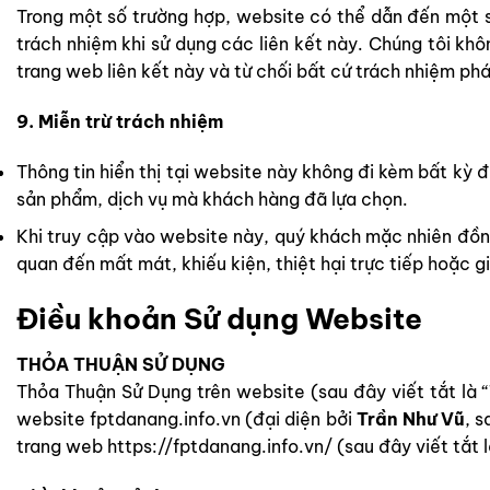
Trong một số trường hợp, website có thể dẫn đến một số
trách nhiệm khi sử dụng các liên kết này. Chúng tôi khô
trang web liên kết này và từ chối bất cứ trách nhiệm phá
9. Miễn trừ trách nhiệm
Thông tin hiển thị tại website này không đi kèm bất kỳ
sản phẩm, dịch vụ mà khách hàng đã lựa chọn.
Khi truy cập vào website này, quý khách mặc nhiên đồng
quan đến mất mát, khiếu kiện, thiệt hại trực tiếp hoặc g
Điều khoản Sử dụng Website
THỎA THUẬN SỬ DỤNG
Thỏa Thuận Sử Dụng trên website (sau đây viết tắt là “
website fptdanang.info.vn (đại diện bởi
Trần Như Vũ
, s
trang web https://fptdanang.info.vn/ (sau đây viết tắt l