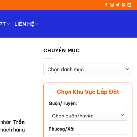
PT
LIÊN HỆ
CHUYÊN MỤC
Chuyên
Mục
Chọn Khu Vực Lắp Đặt
Quận/Huyện:
á nhân
Trần
Phường/Xã:
 khách hàng