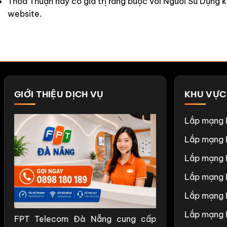
Thỏa Thuận này có giá trị ràng buộc với Người Sử Dụng kể
website.
GIỚI THIỆU DỊCH VỤ
KHU VỰC
Lắp mạng 
Lắp mạng 
Lắp mạng 
Lắp mạng 
Lắp mạng 
Lắp mạng 
FPT Telecom Đà Nẵng cung cấp