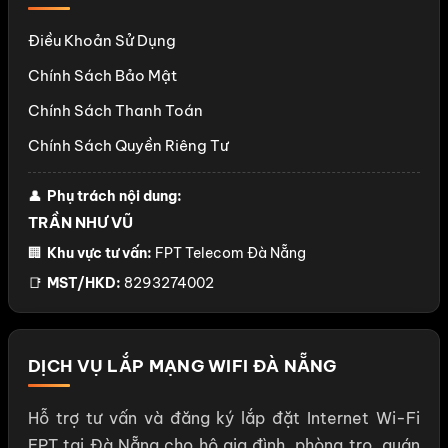
Điều Khoản Sử Dụng
Chính Sách Bảo Mật
Chính Sách Thanh Toán
Chính Sách Quyền Riêng Tư
👤
Phụ trách nội dung:
TRẦN NHƯ VŨ
🏢
Khu vực tư vấn:
FPT Telecom Đà Nẵng
📑
MST/HKD:
8293274002
DỊCH VỤ LẮP MẠNG WIFI ĐÀ NẴNG
Hỗ trợ tư vấn và đăng ký lắp đặt Internet Wi-Fi
FPT tại Đà Nẵng cho hộ gia đình, phòng trọ, quán