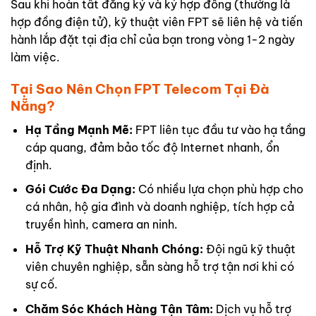
Sau khi hoàn tất đăng ký và ký hợp đồng (thường là
hợp đồng điện tử), kỹ thuật viên FPT sẽ liên hệ và tiến
hành lắp đặt tại địa chỉ của bạn trong vòng 1-2 ngày
làm việc.
Tại Sao Nên Chọn FPT Telecom Tại Đà
Nẵng?
Hạ Tầng Mạnh Mẽ:
FPT liên tục đầu tư vào hạ tầng
cáp quang, đảm bảo tốc độ Internet nhanh, ổn
định.
Gói Cước Đa Dạng:
Có nhiều lựa chọn phù hợp cho
cá nhân, hộ gia đình và doanh nghiệp, tích hợp cả
truyền hình, camera an ninh.
Hỗ Trợ Kỹ Thuật Nhanh Chóng:
Đội ngũ kỹ thuật
viên chuyên nghiệp, sẵn sàng hỗ trợ tận nơi khi có
sự cố.
Chăm Sóc Khách Hàng Tận Tâm:
Dịch vụ hỗ trợ