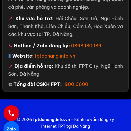
cà phê, văn phòng và doanh nghiệp.
📍
Khu vực hỗ trợ:
Hải Châu, Sơn Trà, Ngũ Hành
Sơn, Thanh Khê, Liên Chiểu, Cẩm Lệ, Hòa Xuân và
các khu vực tại TP. Đà Nẵng.
📞
Hotline / Zalo đăng ký:
0898 180 189
🌐
Website:
fptdanang.info.vn
📍
Địa điểm hỗ trợ:
Khu đô thị FPT City, Ngũ Hành
Sơn, Đà Nẵng
☎️
Tổng đài CSKH FPT:
1900 6600
© 2026
fptdanang.info.vn
- Kênh tư vấn đăng ký
Internet FPT tại Đà Nẵng
Zalo