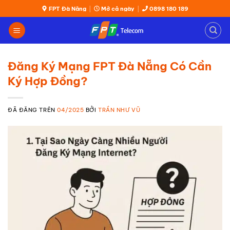
Chuyển
FPT Đà Nẵng
|
Mở cả ngày
|
0898 180 189
đến
nội
dung
Đăng Ký Mạng FPT Đà Nẵng Có Cần
Ký Hợp Đồng?
ĐÃ ĐĂNG TRÊN
04/2025
BỞI
TRẦN NHƯ VŨ